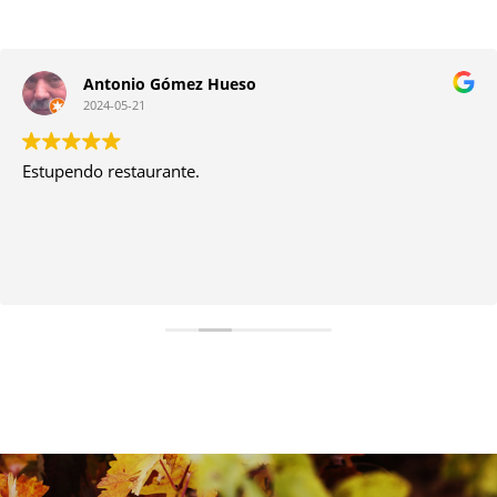
Pedro Bernal
2023-12-07
Buena gente, buen servicio, comidas sanas y caseras.
Atención constante y limpieza que se ve y se nota.
Habitaciones ventiladas y bien orientadas. Agradecer el
buen trato y profesionalidad de cocina, camareros y
camareras. Así que volveremos. Agradecidos.
Leer más